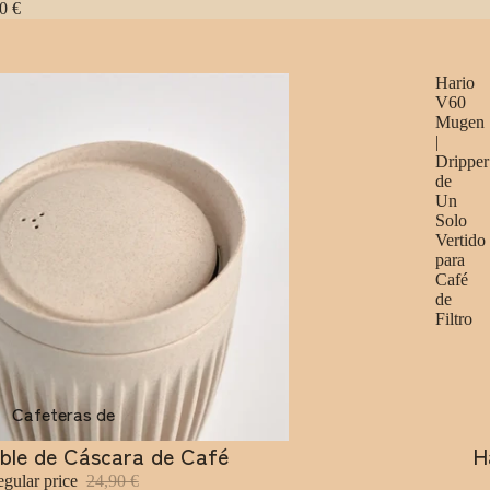
0 €
Hario
V60
Mugen
|
Dripper
de
Un
Solo
Vertido
para
Café
de
Filtro
Cafeteras de
espresso
zable de Cáscara de Café
H
Sale
gular price
24,90 €
Privacy policy