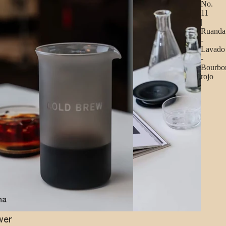
No.
11
|
Ruanda
-
Lavado
-
Bourbo
rojo
ha
wer