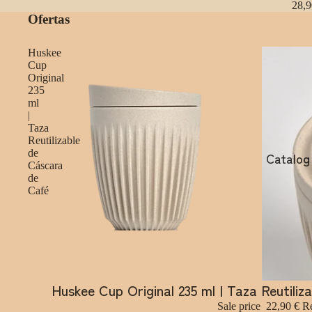
28,9
Ofertas
Huskee
Cup
Original
235
ml
|
Taza
Reutilizable
de
Catalog
Cáscara
de
Café
Huskee Cup Original 235 ml | Taza Reutili
Sale
Sale price
22,90 €
Re