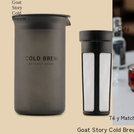
Goat
Story
Cold
Brewer
Café
Té y Matc
Goat Story Cold Bre