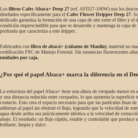
Los
filtros Cafec Abaca+ Deep 27
(ref. AFD27-100W) son los únicos 
diseñados específicamente para el
Cafec Flower Dripper Deep 27
. S
dedicado garantiza la formación de una capa de aire entre el filtro y el d
condición imprescindible para que se desarrolle y mantenga la capa de f
profunda que caracteriza a este dripper.
Fabricados con
fibra de abacá+ (cáñamo de Manila)
, material no m
certificación FSC de Manejo Forestal. Sin sustancias fluorescentes aña
unidades por caja.
¿Por qué el papel Abaca+ marca la diferencia en el De
La estructura del papel Abaca+ tiene una altura de crespado menor en
y una distancia reducida entre crespados, lo que aumenta la superficie t
contacto. Esto crea el espacio necesario para que las partículas finas de
adhieran al papel sin obstruir el flujo, logrando que la velocidad de ent
agua desde arriba sea prácticamente idéntica a la velocidad de extracci
abajo. El resultado: un flujo rápido, estable y controlable que produce 
brillante, limpia y dulce.