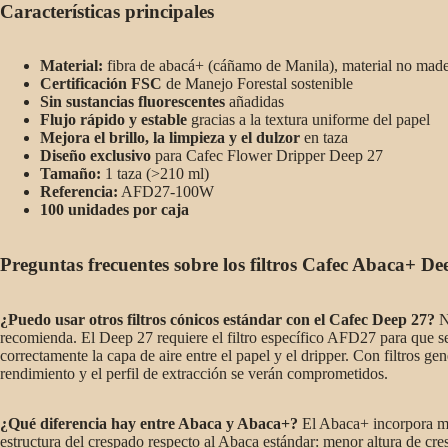
Características principales
Material:
fibra de abacá+ (cáñamo de Manila), material no mad
Certificación FSC
de Manejo Forestal sostenible
Sin sustancias fluorescentes
añadidas
Flujo rápido y estable
gracias a la textura uniforme del papel
Mejora el brillo, la limpieza y el dulzor
en taza
Diseño exclusivo
para Cafec Flower Dripper Deep 27
Tamaño:
1 taza (>210 ml)
Referencia:
AFD27-100W
100 unidades por caja
Preguntas frecuentes sobre los filtros Cafec Abaca+ De
¿Puedo usar otros filtros cónicos estándar con el Cafec Deep 27?
N
recomienda. El Deep 27 requiere el filtro específico AFD27 para que s
correctamente la capa de aire entre el papel y el dripper. Con filtros gen
rendimiento y el perfil de extracción se verán comprometidos.
¿Qué diferencia hay entre Abaca y Abaca+?
El Abaca+ incorpora me
estructura del crespado respecto al Abaca estándar: menor altura de cr