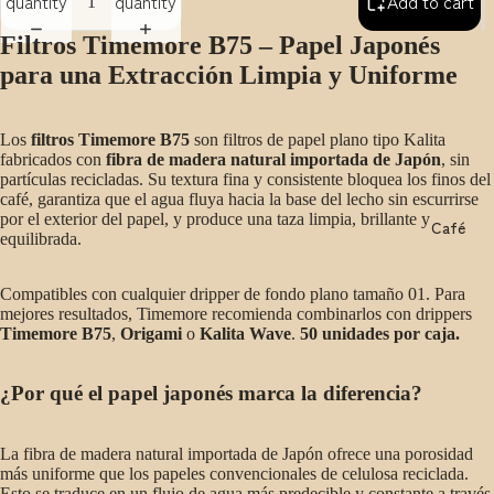
quantity
quantity
Add to cart
Filtros Timemore B75 – Papel Japonés
para una Extracción Limpia y Uniforme
Los
filtros Timemore B75
son filtros de papel plano tipo Kalita
fabricados con
fibra de madera natural importada de Japón
, sin
partículas recicladas. Su textura fina y consistente bloquea los finos del
café, garantiza que el agua fluya hacia la base del lecho sin escurrirse
por el exterior del papel, y produce una taza limpia, brillante y
Café
equilibrada.
Compatibles con cualquier dripper de fondo plano tamaño 01. Para
mejores resultados, Timemore recomienda combinarlos con drippers
Timemore B75
,
Origami
o
Kalita Wave
.
50 unidades por caja.
¿Por qué el papel japonés marca la diferencia?
La fibra de madera natural importada de Japón ofrece una porosidad
más uniforme que los papeles convencionales de celulosa reciclada.
Esto se traduce en un flujo de agua más predecible y constante a través