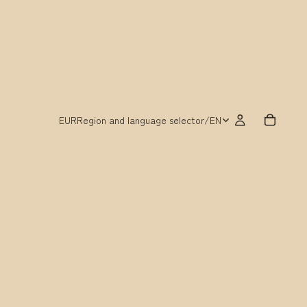
EUR
Region and language selector
/
EN