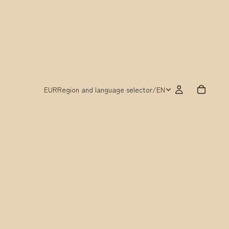
EUR
Region and language selector
/
EN